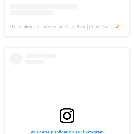
Une publication partagée par Alan Pham│Caps Visuals
(@caps
Voir cette publication sur Instagram