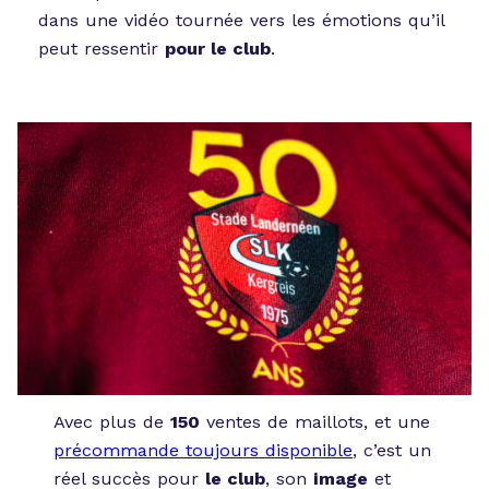
dans une vidéo tournée vers les émotions qu’il
peut ressentir
pour le club
.
Avec plus de
150
ventes de maillots, et une
précommande toujours disponible
, c’est un
réel succès pour
le club
, son
image
et