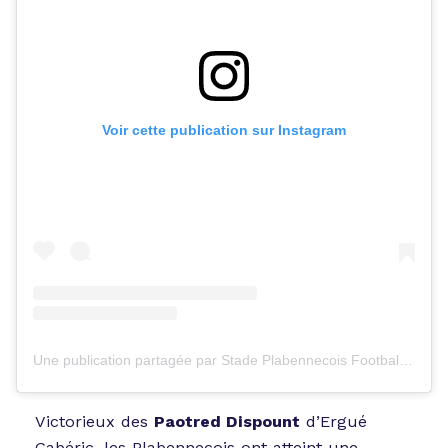
Voir cette publication sur Instagram
Une publication partagée par Stade Plabennecois Football (@stadeplabennecoisfootball)
Victorieux des
Paotred Dispount
d’Ergué
Gabéric, les Plabennecois ont atteint une