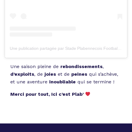
Une publication partagée par Stade Plabennecois Football (@stadeplabennecoisfootball)
Une saison pleine de
rebondissements
,
d’exploits
, de
joies
et de
peines
qui s’achève,
et une aventure
inoubliable
qui se termine !
Merci pour tout, Ici c’est Plab’